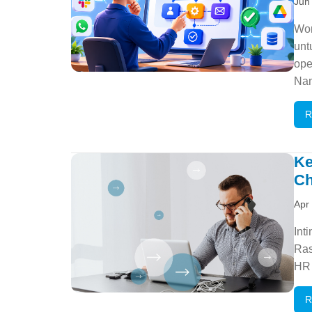
Jun
Wor
unt
ope
Nam
R
Ke
Ch
Apr
Int
Ras
HR 
R