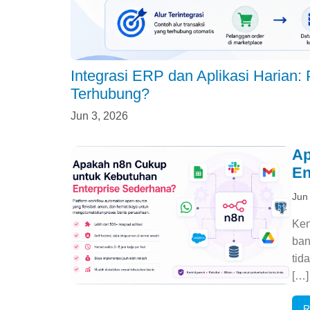
Integrasi ERP dan Aplikasi Harian:
Terhubung?
Jun 3, 2026
Ap
En
Jun
Ken
ban
tid
[…]
R