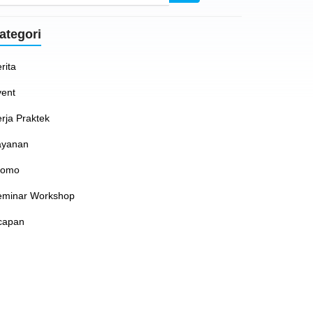
ategori
rita
vent
rja Praktek
ayanan
romo
eminar Workshop
capan