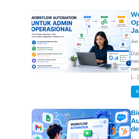
Wo
Op
Ja
Jun
Dal
men
mem
[…]
R
Bi
Au
de