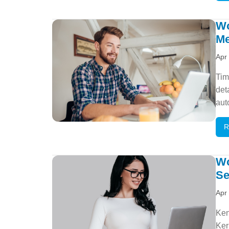
Wo
Me
Apr
Tim
det
aut
R
Wo
Se
Apr
Ken
Ker