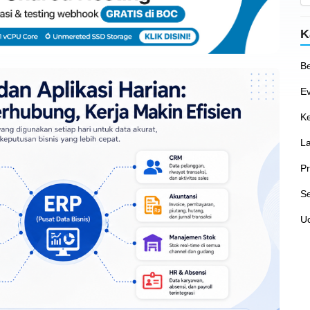
K
Be
E
Ke
L
P
S
U