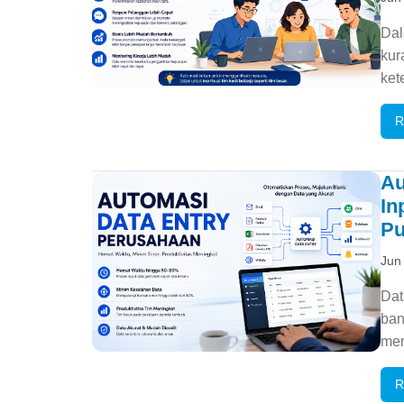
Dal
kur
ket
R
Au
In
Pu
Jun
Dat
ban
mem
R