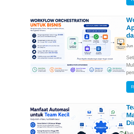
Wo
Ap
da
Jun
Set
Mul
pen
R
Te
Ma
Di
Jun