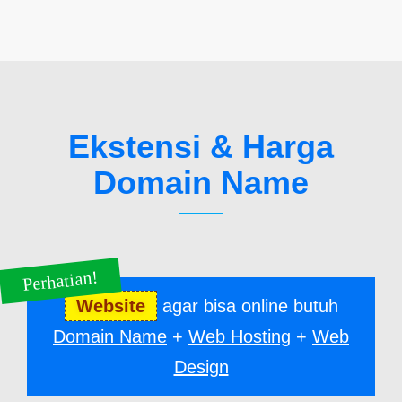
Ekstensi & Harga
Domain Name
Perhatian!
Website
agar bisa online butuh
Domain Name
+
Web Hosting
+
Web
Design