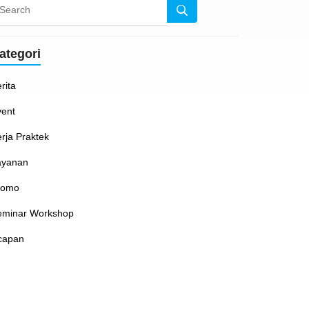
ategori
rita
vent
rja Praktek
ayanan
romo
eminar Workshop
capan