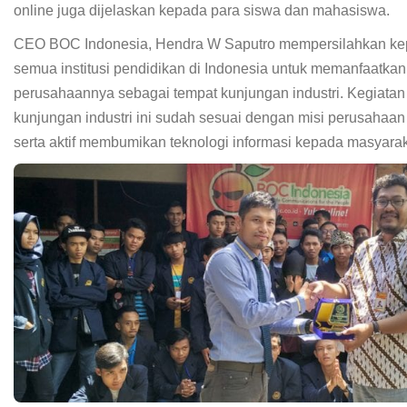
online juga dijelaskan kepada para siswa dan mahasiswa.
CEO BOC Indonesia, Hendra W Saputro mempersilahkan k
semua institusi pendidikan di Indonesia untuk memanfaatkan
perusahaannya sebagai tempat kunjungan industri. Kegiatan
kunjungan industri ini sudah sesuai dengan misi perusahaan 
serta aktif membumikan teknologi informasi kepada masyarak