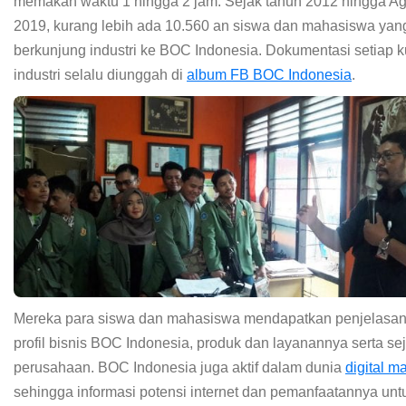
memakan waktu 1 hingga 2 jam. Sejak tahun 2012 hingga A
2019, kurang lebih ada 10.560 an siswa dan mahasiswa yan
berkunjung industri ke BOC Indonesia. Dokumentasi setiap 
industri selalu diunggah di
album FB BOC Indonesia
.
Mereka para siswa dan mahasiswa mendapatkan penjelasan
profil bisnis BOC Indonesia, produk dan layanannya serta sej
perusahaan. BOC Indonesia juga aktif dalam dunia
digital m
sehingga informasi potensi internet dan pemanfaatannya untu