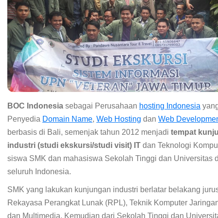
BOC Indonesia
sebagai Perusahaan
hosting Indonesia
yang
Penyedia
Domain Name
,
Web Hosting
dan
Web Developme
berbasis di Bali, semenjak tahun 2012 menjadi
tempat kunj
industri (studi ekskursi/studi visit) IT
dan Teknologi Komput
siswa SMK dan mahasiswa Sekolah Tinggi dan Universitas d
seluruh Indonesia.
SMK yang lakukan kunjungan industri berlatar belakang juru
Rekayasa Perangkat Lunak (RPL), Teknik Komputer Jaringan
dan Multimedia. Kemudian dari Sekolah Tinggi dan Universita